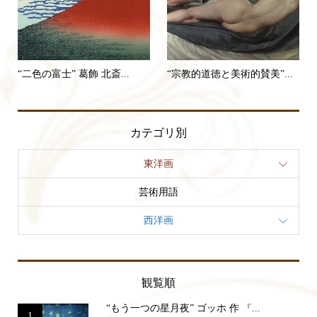
“二色の富士” 葛飾 北斎...
“宗教的道徳と美術的賛美”...
カテゴリ別
東洋画
芸術用語
西洋画
観覧順
“もう一つの星月夜” ゴッホ 作 『...
1