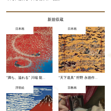
新規収蔵
日本画
日本画
“満ち、溢れる” 川端 龍...
“天下道具” 狩野 永徳作...
浮世絵
宗教画