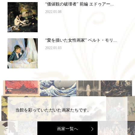
“価値観の破壊者” 前編 エドゥアー...
2022.01.08
“愛を描いた女性画家” ベルト・モリ...
2022.01.03
当館を彩っていただいた画家たちです。
画家一覧へ