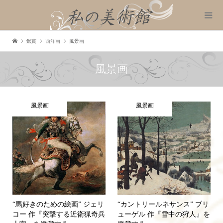
鑑賞
西洋画
風景画
風景画
風景画
風景画
“馬好きのための絵画” ジェリ
“カントリールネサンス” ブリ
コー 作『突撃する近衛猟奇兵
ューゲル 作『雪中の狩人』を