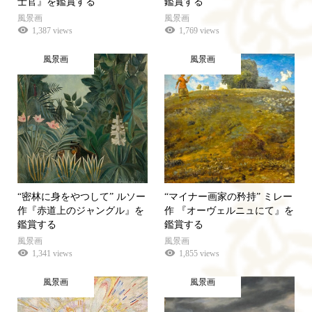
士官』を鑑賞する
鑑賞する
風景画
風景画
1,387 views
1,769 views
風景画
風景画
“密林に身をやつして” ルソー
“マイナー画家の矜持” ミレー
作『赤道上のジャングル』を
作 『オーヴェルニュにて』を
鑑賞する
鑑賞する
風景画
風景画
1,341 views
1,855 views
風景画
風景画