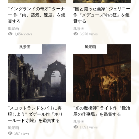
“イングランドの奇才” ターナ
“国と闘った画家” ジェリコー
ー 作『雨、蒸気、速度』を鑑
作『メデューズ号の筏』を鑑
賞する
賞する
風景画
風景画
1,654 views
3,976 views
風景画
風景画
“スコットランドをパリに再
“光の魔術師” ライト作『鍛冶
現しよう” ダゲール作『ホリ
屋の仕事場』を鑑賞する
ールード寺院』を鑑賞する
風景画
1,091 views
風景画
567 views