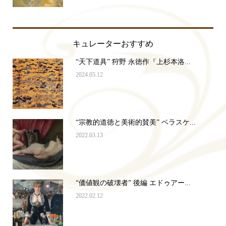
キュレーターおすすめ
“天下道具” 狩野 永徳作『上杉本洛...
2024.05.12
“宗教的道徳と美術的賛美” ベラスケ...
2022.03.13
“価値観の破壊者” 後編 エドゥアー...
2022.02.12