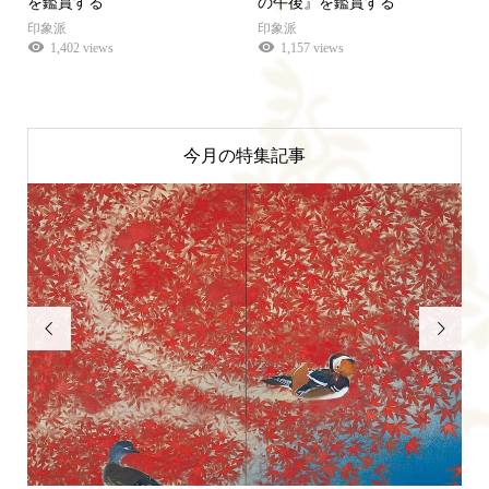
を鑑賞する
の午後』を鑑賞する
印象派
印象派
1,402 views
1,157 views
今月の特集記事

