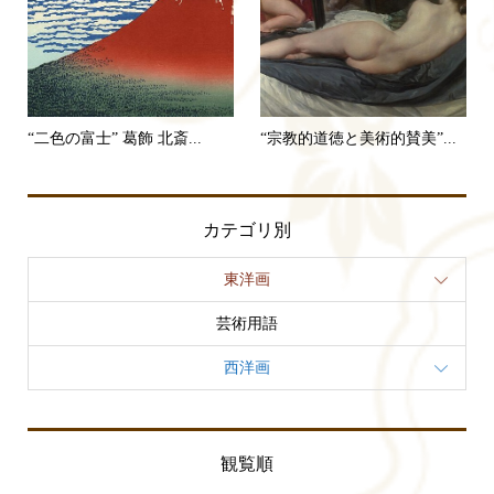
“二色の富士” 葛飾 北斎...
“宗教的道徳と美術的賛美”...
カテゴリ別
東洋画
芸術用語
西洋画
観覧順