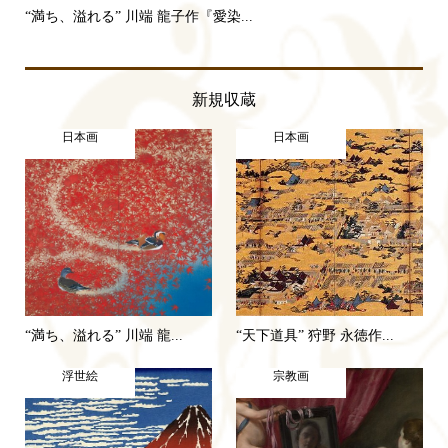
“満ち、溢れる” 川端 龍子作『愛染...
“天
新規収蔵
日本画
日本画
“満ち、溢れる” 川端 龍...
“天下道具” 狩野 永徳作...
浮世絵
宗教画