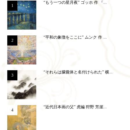
“もう一つの星月夜” ゴッホ 作 『...
1
“平和の象徴をここに” ムンク 作 ...
2
“それらは朦朧体と名付けられた” 横...
3
“近代日本画の父” 虎編 狩野 芳崖...
4