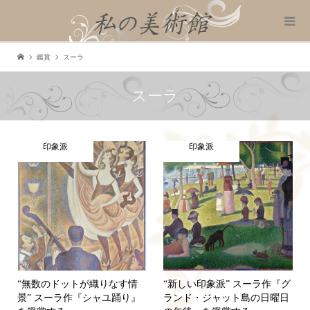
鑑賞
スーラ
スーラ
印象派
印象派
“無数のドットが織りなす情
“新しい印象派” スーラ作『グ
景” スーラ作『シャユ踊り』
ランド・ジャット島の日曜日