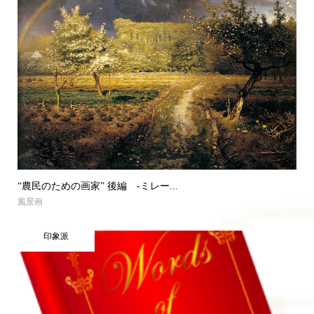
“農民のための画家” 後編 -ミレー...
風景画
印象派