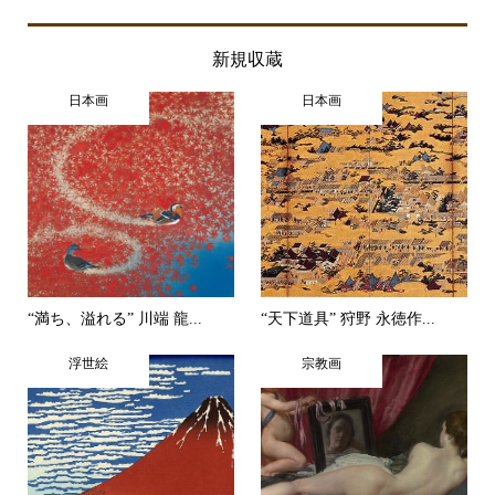
新規収蔵
日本画
日本画
“満ち、溢れる” 川端 龍...
“天下道具” 狩野 永徳作...
浮世絵
宗教画