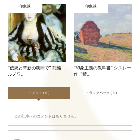
印象派
印象派
“伝統と革新の狭間で” 前編
“印象主義の教科書” シスレー
ルノワ...
作『積...
コメント ( 0 )
トラックバック ( 0 )
この記事へのコメントはありません。