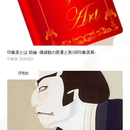
印象派とは 前編 -価値観の変遷と第1回印象派展-
印象派
,
芸術用語
浮世絵