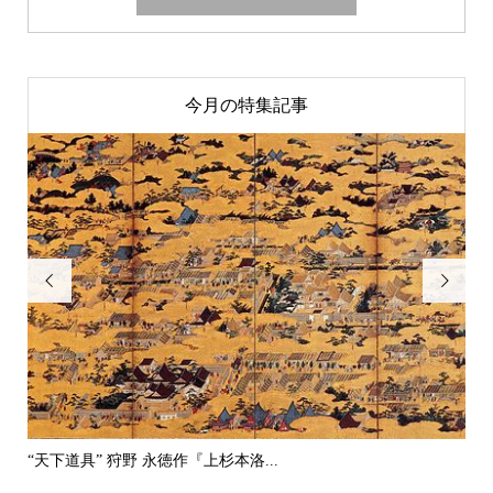
今月の特集記事


“天下道具” 狩野 永徳作『上杉本洛...
“二