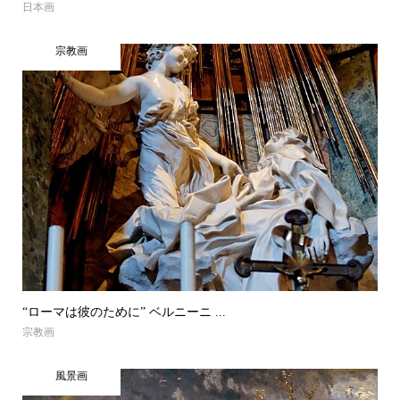
日本画
宗教画
“ローマは彼のために” ベルニーニ ...
宗教画
風景画