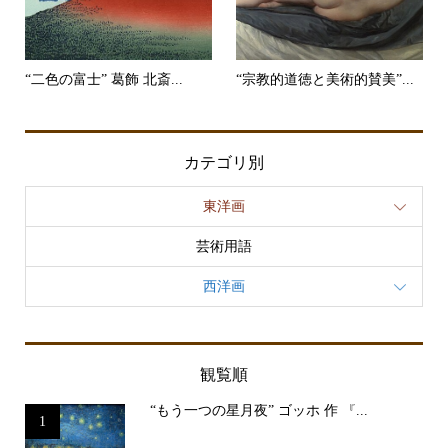
“二色の富士” 葛飾 北斎...
“宗教的道徳と美術的賛美”...
カテゴリ別
東洋画
芸術用語
西洋画
観覧順
“もう一つの星月夜” ゴッホ 作 『...
1