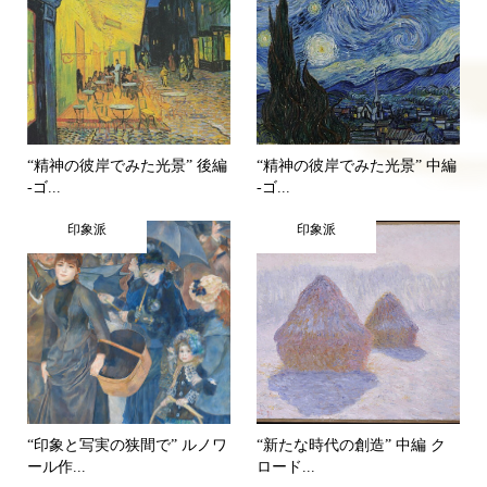
“精神の彼岸でみた光景” 後編
“精神の彼岸でみた光景” 中編
-ゴ...
-ゴ...
印象派
印象派
“印象と写実の狭間で” ルノワ
“新たな時代の創造” 中編 ク
ール作...
ロード...