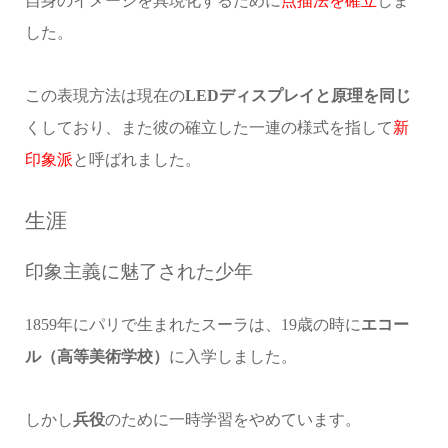
自身のイメージを具現化するために
点描法を確立
しま
した。
この表現方法は現在の
LEDディスプレイと原理を同じ
くしており、また彼の確立した一連の様式を指して
新
印象派
と呼ばれました。
生涯
印象主義に魅了された少年
1859年にパリで生まれたスーラは、19歳の時に
エコー
ル（高等美術学校）
に入学しました。
しかし
兵役
のために一時学習をやめています。