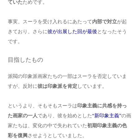
ていた
ためです。
事実、スーラを受け入れるにあたって
内部で対立
が起
きており、さらに
彼が出展した回が最後
となったそう
です。
目指したもの
派閥の印象派画家たちの一部はスーラを否定していま
すが、反対に
彼は印象派を肯定
しています。
というより、そもそもスーラは
印象主義に共感を持っ
た画家の一人
であり、彼を始めとした
“新印象主義”
の画
家たちは、変化の中で失われていた
初期印象主義の色
彩を復興
させようとしていました。