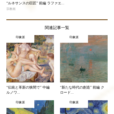
“ルネサンスの巨匠” 前編 ラファエ...
宗教画
関連記事一覧
印象派
印象派
“伝統と革新の狭間で” 中編
“新たな時代の創造” 前編 ク
ルノワ...
ロード...
印象派
印象派