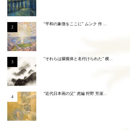
“平和の象徴をここに” ムンク 作 ...
2
“それらは朦朧体と名付けられた” 横...
3
“近代日本画の父” 虎編 狩野 芳崖...
4