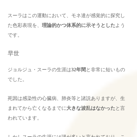
スーラはこの運動において、モネ達が感覚的に探究し
た色彩表現を、
理論的かつ体系的に示そうとした
よう
です。
早世
ジョルジュ・スーラの生涯は
32年間
と非常に短いもの
でした。
死因は感染性の心臓病、肺炎等と諸説ありますが、生
まれてから亡くなるまでに
大きな波乱はなかった
と言
われています。
しかしスーラの生涯には謎が多いと言われており、こ