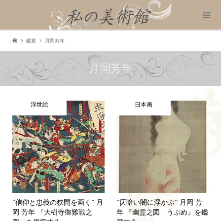
鑑賞
月岡芳年
月岡芳年
浮世絵
日本画
“信仰と忠義の狭間を画く” 月
“仄暗い闇に浮かぶ” 月岡 芳
岡 芳年 『大樹寺御難戦之
年 『幽霊之図 うぶめ』を鑑