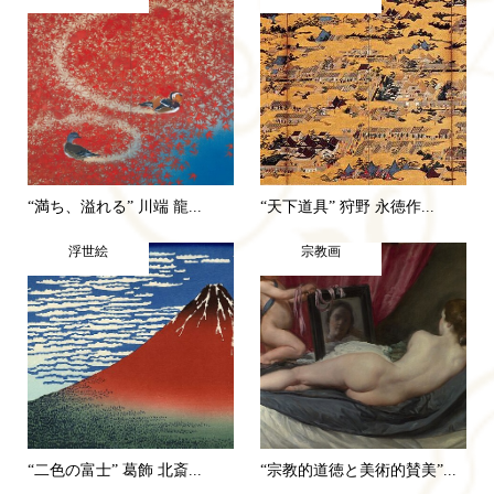
“満ち、溢れる” 川端 龍...
“天下道具” 狩野 永徳作...
浮世絵
宗教画
“二色の富士” 葛飾 北斎...
“宗教的道徳と美術的賛美”...