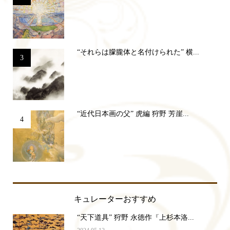
“それらは朦朧体と名付けられた” 横...
3
“近代日本画の父” 虎編 狩野 芳崖...
4
キュレーターおすすめ
“天下道具” 狩野 永徳作『上杉本洛...