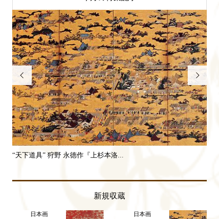


“天下道具” 狩野 永徳作『上杉本洛...
“二
新規収蔵
日本画
日本画