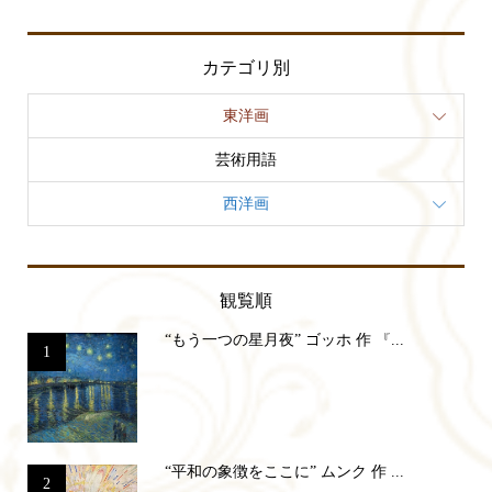
カテゴリ別
東洋画
芸術用語
西洋画
観覧順
“もう一つの星月夜” ゴッホ 作 『...
1
“平和の象徴をここに” ムンク 作 ...
2