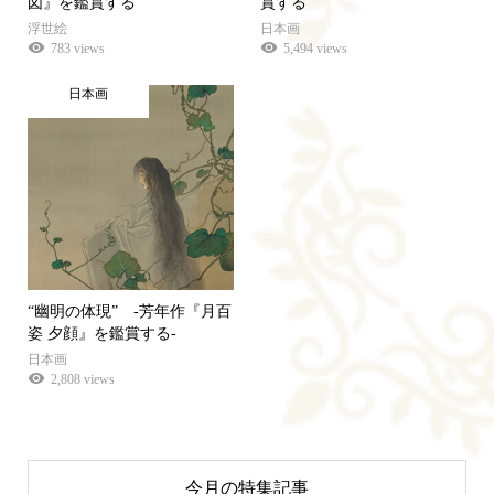
図』を鑑賞する
賞する
浮世絵
日本画
783 views
5,494 views
日本画
“幽明の体現” -芳年作『月百
姿 夕顔』を鑑賞する-
日本画
2,808 views
今月の特集記事