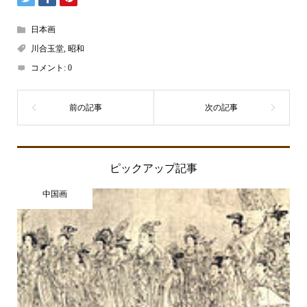
日本画
川合玉堂
,
昭和
コメント:
0
ピックアップ記事
中国画