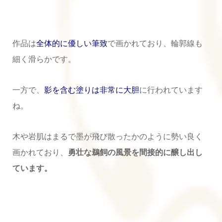
作品は
全体的に優しい筆致
で画かれており、輪郭線も
細く滑らかです。
一方で、
影を含む塗りは非常に大胆
に行われています
ね。
木や岩肌はまるで墨が飛び散ったかのように勢い良く
画かれており、
勇壮な鵜飼の風景を間接的に醸し出し
ています。