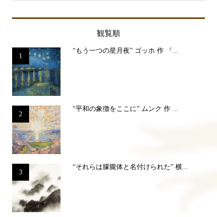
観覧順
“もう一つの星月夜” ゴッホ 作 『...
1
“平和の象徴をここに” ムンク 作 ...
2
“それらは朦朧体と名付けられた” 横...
3