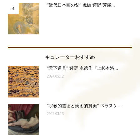
“近代日本画の父” 虎編 狩野 芳崖...
4
キュレーターおすすめ
“天下道具” 狩野 永徳作『上杉本洛...
2024.05.12
“宗教的道徳と美術的賛美” ベラスケ...
2022.03.13