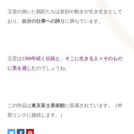
玉堂の画いた鵜匠たちは皆顔や動きが生き生きとして
おり、
自分の仕事への誇り
に満ちています。
玉堂は
1300年続く伝統と、そこに生きる人々そのもの
に美を感じた
のでしょうね。
この作品は
東京富士美術館
に収蔵されています。（外
部リンクに接続します。）