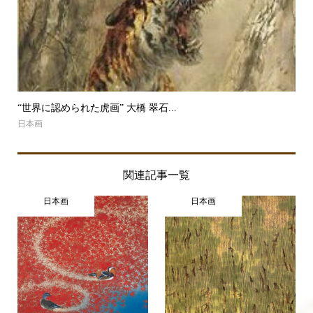
“世界に認められた虎画” 大橋 翠石...
日本画
関連記事一覧
日本画
日本画