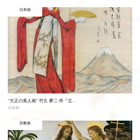
日本画
“大正の美人画” 竹久 夢二 作『立...
日本画
宗教画