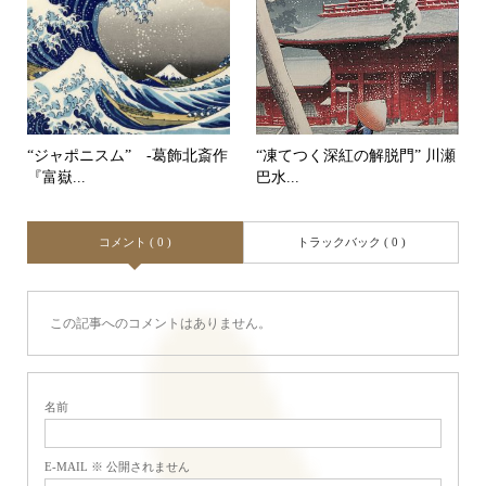
“ジャポニスム” -葛飾北斎作
“凍てつく深紅の解脱門” 川瀬
『富嶽...
巴水...
コメント ( 0 )
トラックバック ( 0 )
この記事へのコメントはありません。
名前
E-MAIL ※ 公開されません