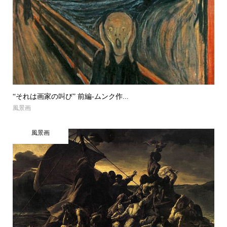
“それは画家の叫び” 前編-ムンク作...
風景画
風景画