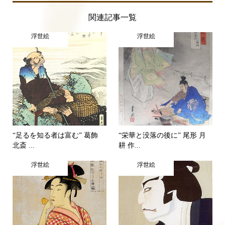
関連記事一覧
浮世絵
浮世絵
“足るを知る者は富む” 葛飾
“栄華と没落の後に” 尾形 月
北斎 ...
耕 作...
浮世絵
浮世絵