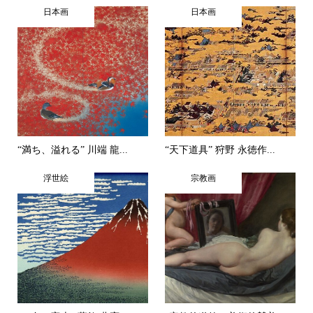
日本画
日本画
“満ち、溢れる” 川端 龍...
“天下道具” 狩野 永徳作...
浮世絵
宗教画