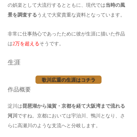
の娯楽として大流行するとともに、現代では
当時の風
景を調査する
うえで大変貴重な資料となっています。
非常に仕事熱心であったために彼が生涯に描いた作品
は
2万を超える
そうです。
生涯
歌川広重の生涯はコチラ
作品概要
淀川は
琵琶湖から滋賀・京都を経て大阪湾まで流れる
河川
ですね。京都においては宇治川、鴨川となり、さ
らに高瀬川のような支流へと分岐します。