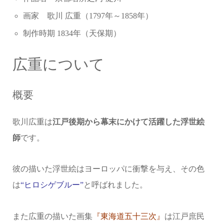
画家 歌川 広重（1797年～1858年）
制作時期 1834年（天保期）
広重について
概要
歌川広重は
江戸後期から幕末にかけて活躍した浮世絵
師
です。
彼の描いた浮世絵はヨーロッパに衝撃を与え、その色
は
“ヒロシゲブルー”
と呼ばれました。
また広重の描いた画集
『東海道五十三次』
は江戸庶民