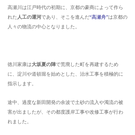
高瀬川は江戸時代の初期に、京都の豪商によって作ら
れた
人工の運河
であり、そこを進んだ
“高瀬舟”
は京都の
人々の物流の中心となりました。
徳川家康は
大坂夏の陣
で荒廃した町を再建するため
に、淀川や道頓堀を始めとした、治水工事を積極的に
指示します。
途中、過度な新田開発の余波で土砂の流入や濁流の被
害が出ましたが、その都度護岸工事や改修工事が行わ
れました。