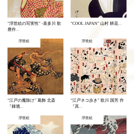
“浮世絵の写実性” -喜多川 歌
“COOL JAPAN” 山村 耕花...
麿作...
浮世絵
浮世絵
“江戸の魔除け” 葛飾 北斎
“江戸ネコ歩き” 歌川 国芳 作
『鍾馗...
『其...
浮世絵
浮世絵