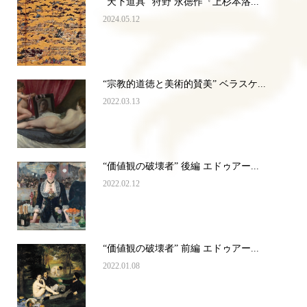
“天下道具” 狩野 永徳作『上杉本洛...
2024.05.12
“宗教的道徳と美術的賛美” ベラスケ...
2022.03.13
“価値観の破壊者” 後編 エドゥアー...
2022.02.12
“価値観の破壊者” 前編 エドゥアー...
2022.01.08