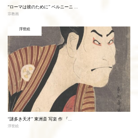
“ローマは彼のために” ベルニーニ ...
宗教画
浮世絵
“謎多き天才” 東洲斎 写楽 作 『...
浮世絵