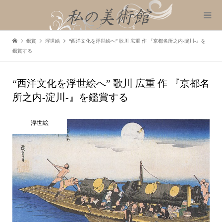
鑑賞
浮世絵
“西洋文化を浮世絵へ” 歌川 広重 作 『京都名所之内-淀川-』を
鑑賞する
“西洋文化を浮世絵へ” 歌川 広重 作 『京都名
所之内-淀川-』を鑑賞する
浮世絵