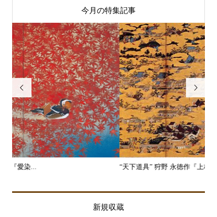
今月の特集記事


“天下道具” 狩野 永徳作『上杉本洛...
“二
新規収蔵