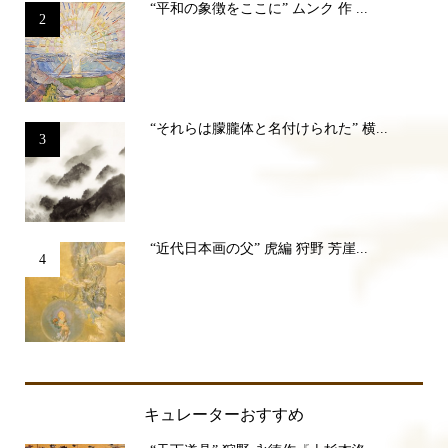
“平和の象徴をここに” ムンク 作 ...
2
“それらは朦朧体と名付けられた” 横...
3
“近代日本画の父” 虎編 狩野 芳崖...
4
キュレーターおすすめ