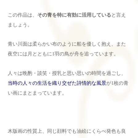
この作品は、
その青を特に有効に活用している
と言え
ましょう。
青い川面は柔らかい布のように船を優しく抱え、また
夜空には月とともに1羽の鳥が舟を追っています。
人々は晩酌・談笑・授乳と思い思いの時間を過ごし、
当時の人々の生活を織り交ぜた詩情的な風景
が1枚の青
い画にまとまっています。
木版画の性質上、同じ顔料でも油絵にくらべ発色も良