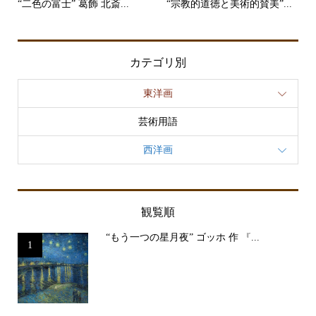
“二色の富士” 葛飾 北斎...
“宗教的道徳と美術的賛美”...
カテゴリ別
東洋画
芸術用語
西洋画
観覧順
“もう一つの星月夜” ゴッホ 作 『...
1