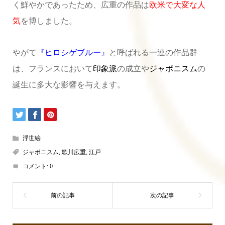
く鮮やかであったため、広重の作品は
欧米で大変な人
気
を博しました。
やがて
『ヒロシゲブルー』
と呼ばれる一連の作品群
は、フランスにおいて
印象派
の成立や
ジャポニスム
の
誕生に多大な影響を与えます。
浮世絵
ジャポニスム
,
歌川広重
,
江戸
コメント:
0