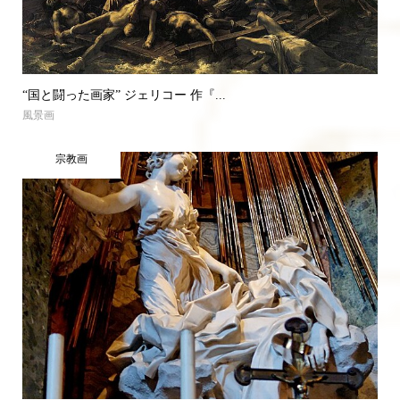
“国と闘った画家” ジェリコー 作『...
風景画
宗教画