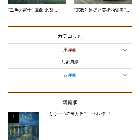
“二色の富士” 葛飾 北斎...
“宗教的道徳と美術的賛美”...
カテゴリ別
東洋画
芸術用語
西洋画
観覧順
“もう一つの星月夜” ゴッホ 作 『...
1