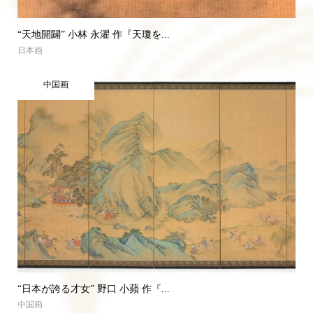
“天地開闢” 小林 永濯 作『天瓊を...
日本画
中国画
“日本が誇る才女” 野口 小蘋 作『...
中国画