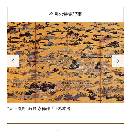
今月の特集記事


“天下道具” 狩野 永徳作『上杉本洛...
“二