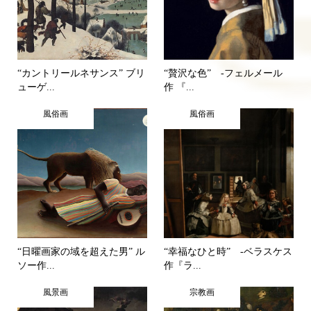
“カントリールネサンス” ブリ
“贅沢な色” -フェルメール
ューゲ...
作 『...
風俗画
風俗画
“日曜画家の域を超えた男” ル
“幸福なひと時” -ベラスケス
ソー作...
作『ラ...
風景画
宗教画