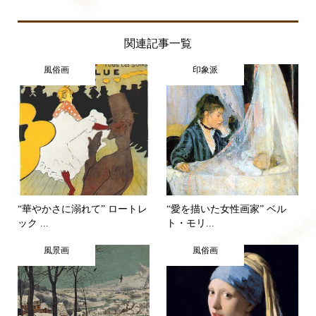
関連記事一覧
風俗画
印象派
“華やかさに溺れて” ロートレ
“愛を描いた女性画家” ベル
ック ...
ト・モリ...
風景画
風俗画