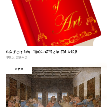
印象派とは 前編 -価値観の変遷と第1回印象派展-
印象派
,
芸術用語
宗教画