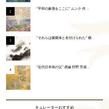
“平和の象徴をここに” ムンク 作 ...
2
“それらは朦朧体と名付けられた” 横...
3
“近代日本画の父” 虎編 狩野 芳崖...
4
キュレーターおすすめ