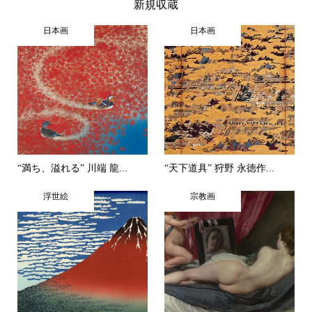
新規収蔵
日本画
日本画
“満ち、溢れる” 川端 龍...
“天下道具” 狩野 永徳作...
浮世絵
宗教画