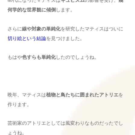
40代になったマティスは
キュビズム
の影響を受け、
幾
何学的な世界観に傾倒
します。
さらに
線や対象の単純化
を研究したマティスはついに
切り絵という結論
を見つけました。
もはや
色すらも単純化
したのでしょうね。
晩年、マティスは
植物と鳥たちに囲まれたアトリエ
を
作ります。
芸術家のアトリエとしては風変わりなものだったでし
ょうね。