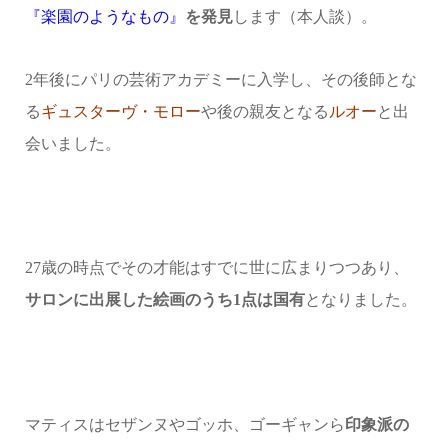
『楽園のようなもの』
を発見
します（本人談）。
2年後にパリの芸術アカデミーに入学し、その後師とな
る
ギュスターヴ・モロー
や後の親友となる
ルオー
と出
会いました。
27歳の時点でその才能はすでに世に広まりつつあり、
サロンに出展した絵画のうち1点は国有
となりました。
マティスはセザンヌやゴッホ、ゴーギャンら
印象派の