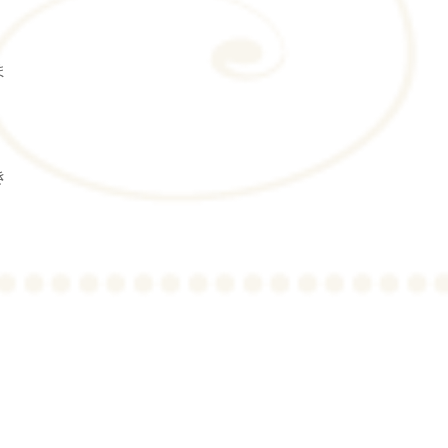
ま
き
、