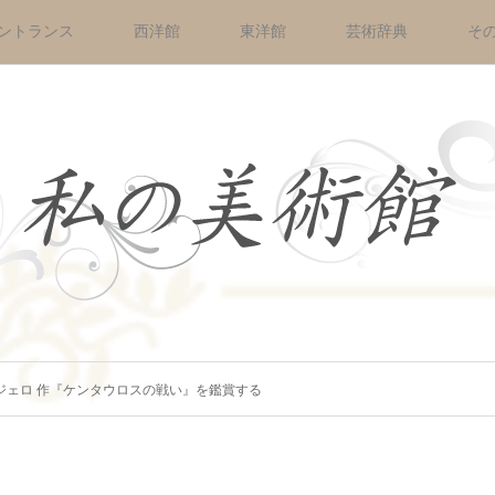
ントランス
西洋館
東洋館
芸術辞典
そ
ンジェロ 作『ケンタウロスの戦い』を鑑賞する