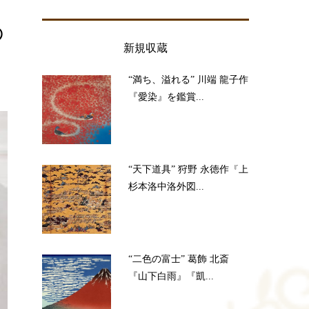
の
新規収蔵
“満ち、溢れる” 川端 龍子作
『愛染』を鑑賞...
“天下道具” 狩野 永徳作『上
杉本洛中洛外図...
“二色の富士” 葛飾 北斎
『山下白雨』『凱...