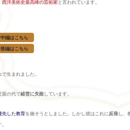
、
西洋美術史最高峰の芸術家
と言われています。
中編はこちら
後編はこちら
ェ
で生まれました。
父親の代で
経営に失敗
しています。
優先した教育
を施そうとしました。しかし彼はこれに
反発
し、
す。