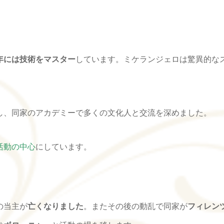
年には技術をマスター
しています。ミケランジェロは驚異的な
し、同家のアカデミーで多くの文化人と交流を深めました。
活動の中心
にしています。
の当主が
亡くなりました
。またその後の動乱で同家が
フィレン