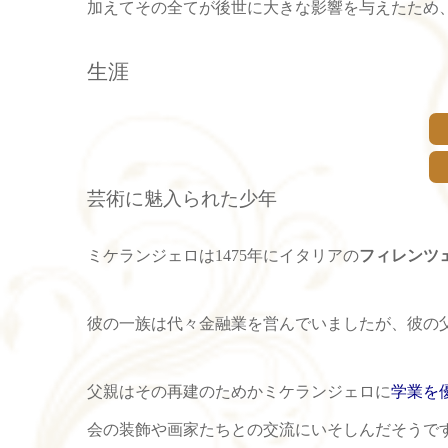
加えてその全てが後世に大きな影響を与えたため
生涯
芸術に魅入られた少年
ミケランジェロは1475年にイタリアの
フィレンツ
彼の一族は代々金融業を営んでいましたが、彼の
父親はその再建のためかミケランジェロに
学業を
会の装飾や画家たちとの交流にいそしんだそうで