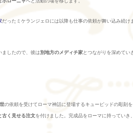
は
ボローニャ
へと活動の場を移します。
家
だったミケランジェロには以降も仕事の依頼が舞い込み続け
いましたので、彼は
別地方のメディチ家
とつながりを深めてい
2世
の依頼を受けてローマ神話に登場するキューピッドの彫刻を
と古く見せる注文
を付けました。完成品をローマに持っていき
。