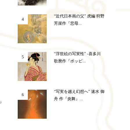
“近代日本画の父” 虎編 狩野
4
芳崖作『悲母...
“浮世絵の写実性” -喜多川
5
歌麿作『ポッピ...
“写実を越え幻想へ” 速水 御
6
舟 作『炎舞』...
も