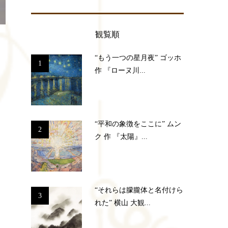
観覧順
“もう一つの星月夜” ゴッホ
1
作 『ローヌ川...
“平和の象徴をここに” ムン
2
ク 作 『太陽』...
“それらは朦朧体と名付けら
3
れた” 横山 大観...