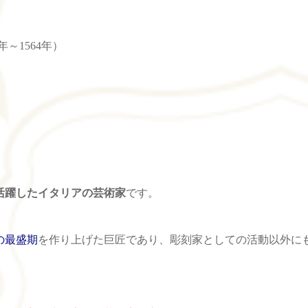
～1564年）
に活躍したイタリアの芸術家
です。
の最盛期
を作り上げた巨匠であり、彫刻家としての活動以外に