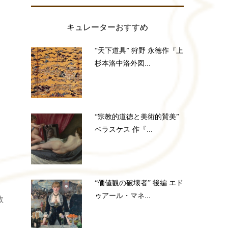
キュレーターおすすめ
“天下道具” 狩野 永徳作『上
杉本洛中洛外図...
“宗教的道徳と美術的賛美”
ベラスケス 作『...
“価値観の破壊者” 後編 エド
ゥアール・マネ...
教