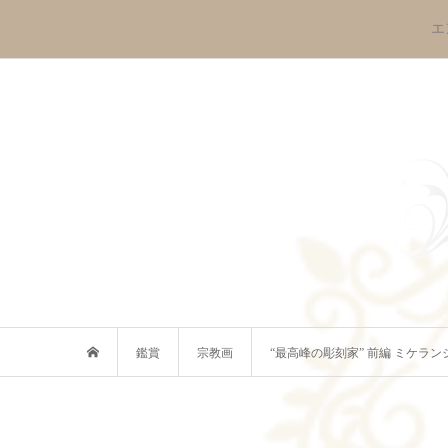
エ
鑑賞
宗教画
“最高峰の彫刻家” 前編 ミケラ